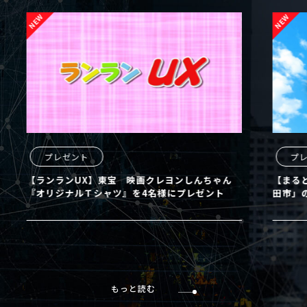
プレゼント
プレ
【ランランUX】東宝 映画クレヨンしんちゃん
【まるど
『オリジナルＴシャツ』を4名様にプレゼント
田市」の
もっと読む