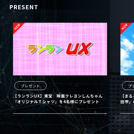
PRESENT
プレゼント
プレ
【ランランUX】東宝 映画クレヨンしんちゃん
【まるど
『オリジナルＴシャツ』を4名様にプレゼント
田市」の