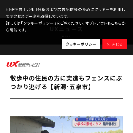
利便性向上、利用分析および広告配信等のためにクッキーを利用し
てアクセスデータを取得しています。
詳しくは「クッキーポリシー」をご覧ください。オプトアウトもこちらか
UXニュース
ら可能です。
NEWS
クッキーポリシー
× 閉じる
2025.10.30
小学校の敷地でクマ目撃で臨時休校に、
散歩中の住民の方に突進もフェンスにぶ
つかり逃げる【新潟･五泉市】