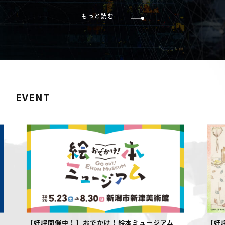
もっと読む
EVENT
【好評開催中！】おでかけ！絵本ミュージアム
【好評開