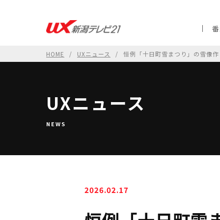
番
HOME
UXニュース
恒例「十日町雪まつり」の雪像作
UXニュース
NEWS
2026.02.17
恒例「十日町雪ま