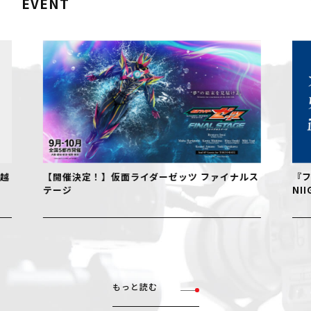
EVENT
【開催決定！】仮面ライダーゼッツ ファイナルス
『フェル
テージ
NIIGAT
もっと読む