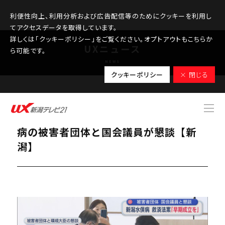
利便性向上、利用分析および広告配信等のためにクッキーを利用し
てアクセスデータを取得しています。
詳しくは「クッキーポリシー」をご覧ください。オプトアウトもこちらか
UXニュース
ら可能です。
NEWS
クッキーポリシー
× 閉じる
2025.10.28
救済法案の早期成立を訴える 新潟水俣
病の被害者団体と国会議員が懇談【新
潟】