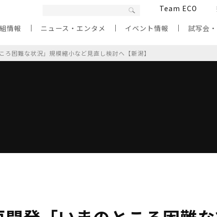
Team ECO
組情報
ニュース・エンタメ
イベント情報
試写会
ころ困難な状況」規模縮小など見直し検討へ【新潟】
再開発「いまのところ困難な