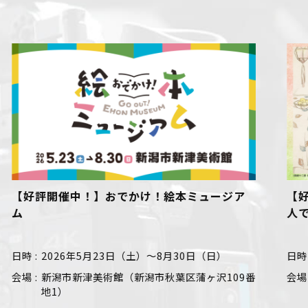
【好評開催中！】おでかけ！絵本ミュージア
【好
ム
人で
日時
2026年5月23日（土）～8月30日（日）
日時
会場
新潟市新津美術館（新潟市秋葉区蒲ヶ沢109番
会場
地1）