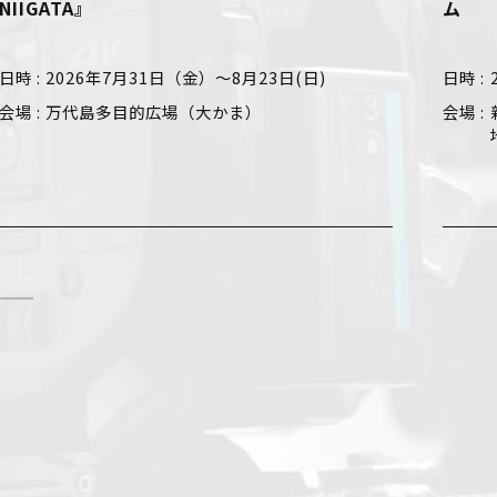
TA』
ム
026年7月31日（金）～8月23日(日)
日時
2026年
代島多目的広場（大かま）
会場
新潟市新
地1）