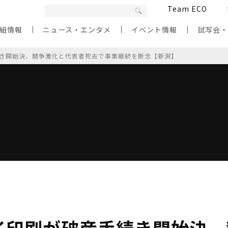
Team ECO
組情報
ニュース・エンタメ
イベント情報
試写会
き開始決、競争激化と代表者死去で事業継続を断念【新潟】
イ印刷が破産手続き開始決、