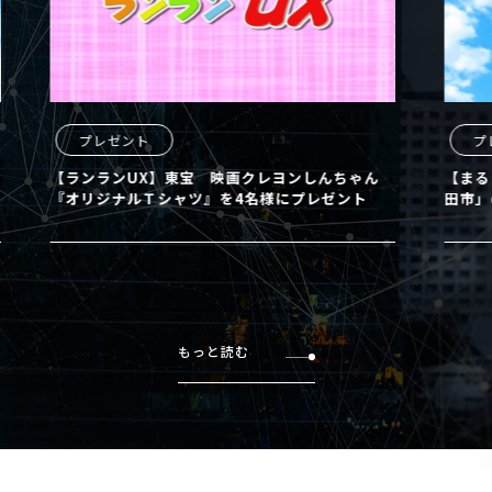
プレゼント
プレ
【ランランUX】東宝 映画クレヨンしんちゃん
【まるど
『オリジナルＴシャツ』を4名様にプレゼント
田市」の
もっと読む