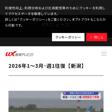
利便性向上、利用分析および広告配信等のためにクッキーを利用し
てアクセスデータを取得しています。
詳しくは「クッキーポリシー」をご覧ください。オプトアウトもこちらか
UXニュース
ら可能です。
NEWS
クッキーポリシー
× 閉じる
2025.10.29
新潟－ハルビン線を期間限定で再開
2026年1～3月･週1往復【新潟】