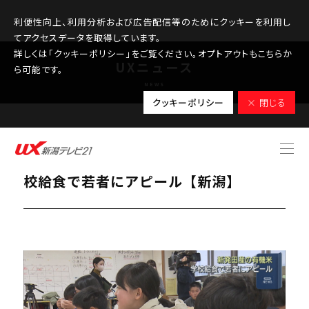
利便性向上、利用分析および広告配信等のためにクッキーを利用し
てアクセスデータを取得しています。
詳しくは「クッキーポリシー」をご覧ください。オプトアウトもこちらか
UXニュース
ら可能です。
NEWS
クッキーポリシー
× 閉じる
2025.12.09
新発田市内でとれた有機栽培のコメ 学
校給食で若者にアピール【新潟】