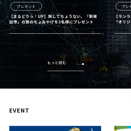
プレゼント
プレ
【まるどりっ！UP】旅してちょうない。「新発
【ランラ
田市」の旅のちょみやげを3名様にプレゼント
『オリジ
もっと読む
EVENT