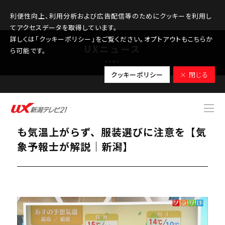
利便性向上、利用分析および広告配信等のためにクッキーを利用し
てアクセスデータを取得しています。
詳しくは「クッキーポリシー」をご覧ください。オプトアウトもこちらか
UXニュース
ら可能です。
NEWS
クッキーポリシー
× 閉じる
2025.10.27
明日は今季一番の寒さ 冷たい雨に日中
も気温上がらず、服装選びに注意を【気
象予報士が解説｜新潟】