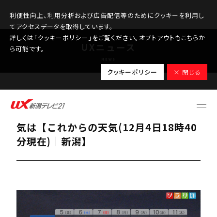
利便性向上、利用分析および広告配信等のためにクッキーを利用し
てアクセスデータを取得しています。
詳しくは「クッキーポリシー」をご覧ください。オプトアウトもこちらか
UXニュース
ら可能です。
NEWS
クッキーポリシー
× 閉じる
2025.12.04
明日も各地で厳しい寒さ続く、週末の天
気は【これからの天気(12月4日18時40
分現在)｜新潟】