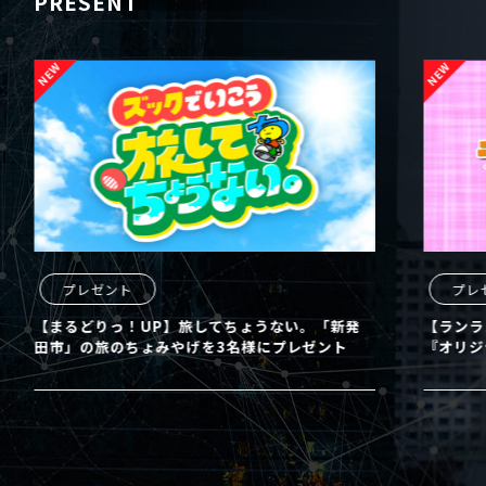
PRESENT
プレゼント
プレ
【まるどりっ！UP】旅してちょうない。「新発
【ランラ
田市」の旅のちょみやげを3名様にプレゼント
『オリジ