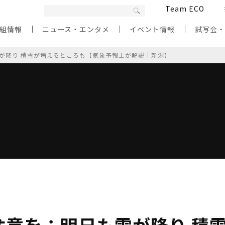
Team ECO
組情報
ニュース・エンタメ
イベント情報
試写会
が降り 積雪が増えるところも【気象予報士が解説｜新潟】
注意を：明日も雪が降り 積