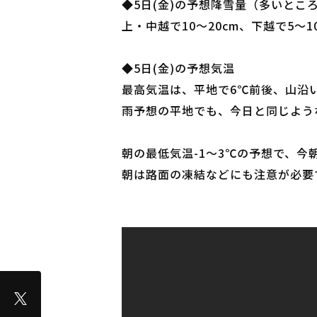
◆5日(金)の予想降雪量（多いとこ
上・中越で10～20cm、下越で5
◆5日(金)の予想気温
最高気温は、平地で6℃前後、山沿
雨予想の平地でも、今日と同じよう
朝の最低気温-1～3℃の予想で、今
朝は路面の凍結などにも注意が必要