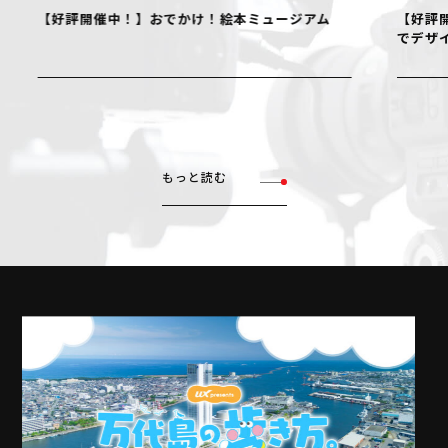
【好評開催中！】おでかけ！絵本ミュージアム
【好評開
でデザイ
もっと読む