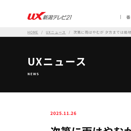
番
HOME
UXニュース
次第に雨はやむが 夕方までは局地
UXニュース
NEWS
2025.11.26
次第に雨はやむ