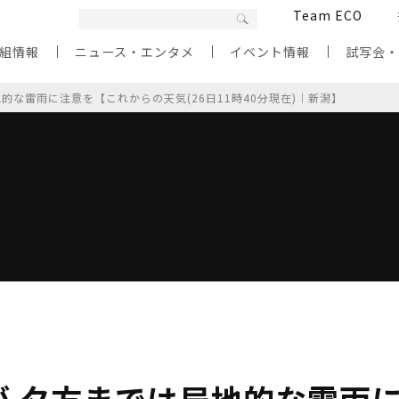
Team ECO
組情報
ニュース・エンタメ
イベント情報
試写会
的な雷雨に注意を【これからの天気(26日11時40分現在)｜新潟】
が 夕方までは局地的な雷雨