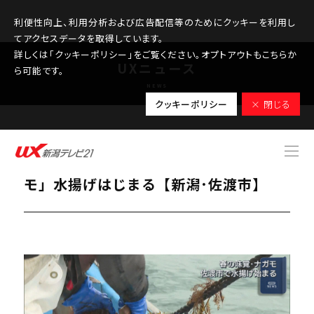
利便性向上、利用分析および広告配信等のためにクッキーを利用し
てアクセスデータを取得しています。
詳しくは「クッキーポリシー」をご覧ください。オプトアウトもこちらか
UXニュース
ら可能です。
NEWS
クッキーポリシー
× 閉じる
2026.03.02
独特な粘り気で人気 春の味覚「ナガ
モ」水揚げはじまる【新潟･佐渡市】