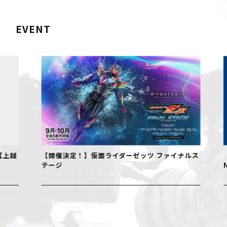
EVENT
【開催決定！】仮面ライダーゼッツ ファイナルス
『フェル
テージ
NIIGAT