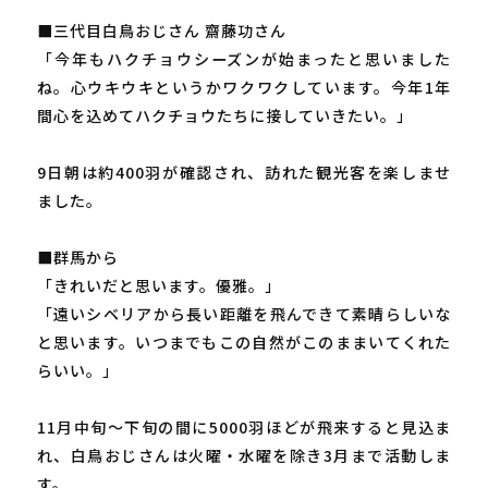
■三代目白鳥おじさん 齋藤功さん
「今年もハクチョウシーズンが始まったと思いました
ね。心ウキウキというかワクワクしています。今年1年
間心を込めてハクチョウたちに接していきたい。」
9日朝は約400羽が確認され、訪れた観光客を楽しませ
ました。
■群馬から
「きれいだと思います。優雅。」
「遠いシベリアから長い距離を飛んできて素晴らしいな
と思います。いつまでもこの自然がこのままいてくれた
らいい。」
11月中旬～下旬の間に5000羽ほどが飛来すると見込ま
れ、白鳥おじさんは火曜・水曜を除き3月まで活動しま
す。