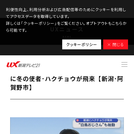
利便性向上、利用分析および広告配信等のためにクッキーを利用し
てアクセスデータを取得しています。
詳しくは「クッキーポリシー」をご覧ください。オプトアウトもこちらか
UXニュース
ら可能です。
NEWS
クッキーポリシー
× 閉じる
2025.10.09
白鳥おじさんも始動「心ウキウキ」瓢湖
に冬の使者･ハクチョウが飛来【新潟･阿
賀野市】