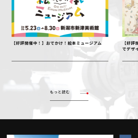
【好評開催中！】おでかけ！絵本ミュージアム
【好評開
でデザイ
もっと読む