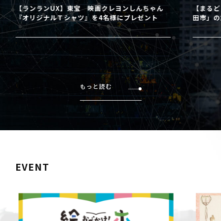
【ランランUX】東宝 映画クレヨンしんちゃん
【まるど
『オリジナルＴシャツ』を4名様にプレゼント
田市」の
もっと読む
EVENT