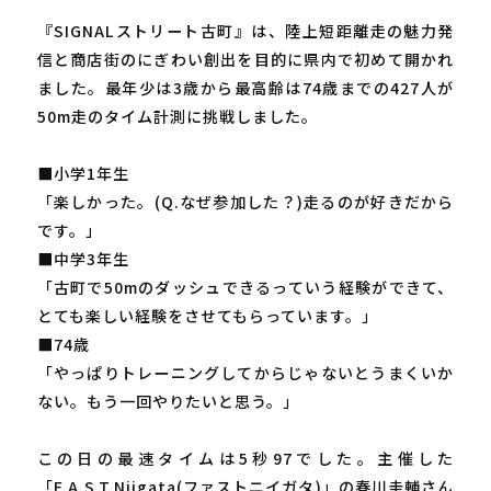
『SIGNALストリート古町』は、陸上短距離走の魅力発
信と商店街のにぎわい創出を目的に県内で初めて開かれ
ました。最年少は3歳から最高齢は74歳までの427人が
50m走のタイム計測に挑戦しました。
■小学1年生
「楽しかった。(Q.なぜ参加した？)走るのが好きだから
です。」
■中学3年生
「古町で50mのダッシュできるっていう経験ができて、
とても楽しい経験をさせてもらっています。」
■74歳
「やっぱりトレーニングしてからじゃないとうまくいか
ない。もう一回やりたいと思う。」
この日の最速タイムは5秒97でした。主催した
「F.A.S.T.Niigata(ファストニイガタ)」の春川圭輔さん