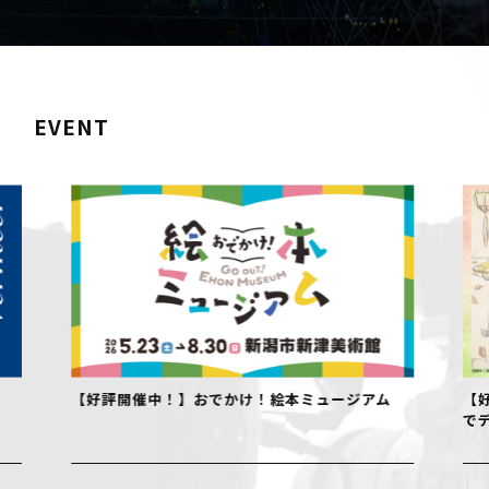
EVENT
【好評開催中！】おでかけ！絵本ミュージアム
【好評開
でデザイ