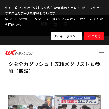
利便性向上、利用分析および広告配信等のためにクッキーを利用し
てアクセスデータを取得しています。
詳しくは「クッキーポリシー」をご覧ください。オプトアウトもこちらか
UXニュース
ら可能です。
NEWS
クッキーポリシー
× 閉じる
2025.11.10
県内初開催！古町の商店街で陸上トラッ
クを全力ダッシュ！五輪メダリストも参
加【新潟】