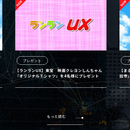
プレゼント
プレ
【ランランUX】東宝 映画クレヨンしんちゃん
【まるど
『オリジナルＴシャツ』を4名様にプレゼント
田市」の
もっと読む