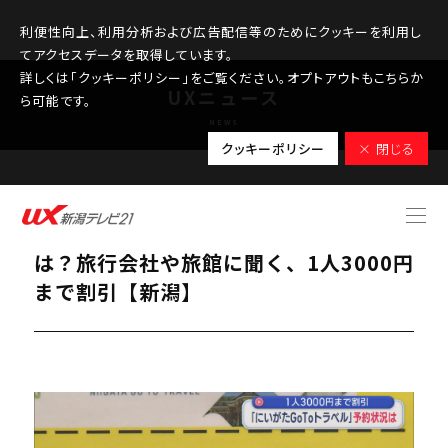
利便性向上、利用分析および広告配信等のためにクッキーを利用し
てアクセスデータを取得しています。
詳しくは「クッキーポリシー」をご覧ください。オプトアウトもこちらか
UXニュース
ら可能です。
NEWS
クッキーポリシー
× 閉じる
2026.05.21
県独自「Go To トラベル」予約状況
は？旅行会社や旅館に聞く、1人3000円
まで割引【新潟】