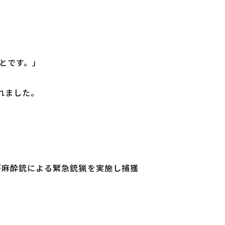
とです。」
れました。
が麻酔銃による緊急銃猟を実施し捕獲