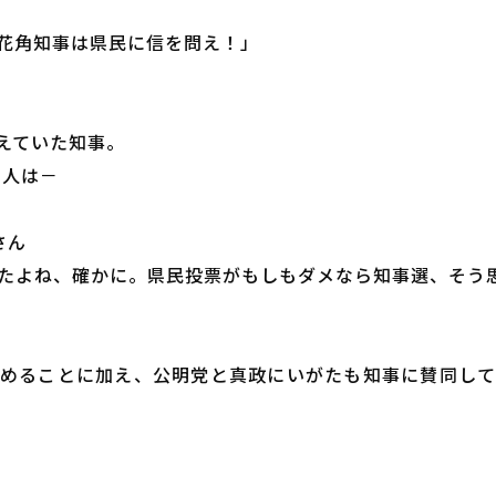
花角知事は県民に信を問え！」
えていた知事。
の人は－
さん
たよね、確かに。県民投票がもしもダメなら知事選、そう思
めることに加え、公明党と真政にいがたも知事に賛同し