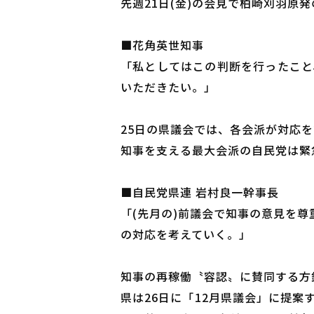
先週21日(金)の会見で柏崎刈羽原
■花角英世知事
「私としてはこの判断を行ったこと
いただきたい。」
25日の県議会では、各会派が対応
知事を支える最大会派の自民党は緊
■自民党県連 岩村良一幹事長
「(先月の)前議会で知事の意見を
の対応を考えていく。」
知事の再稼働〝容認〟に賛同する方
県は26日に「12月県議会」に提案