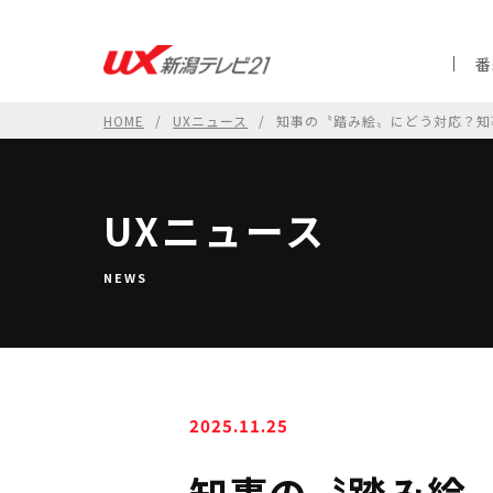
番
HOME
UXニュース
知事の〝踏み絵〟にどう対応？知
UXニュース
NEWS
2025.11.25
知事の〝踏み絵