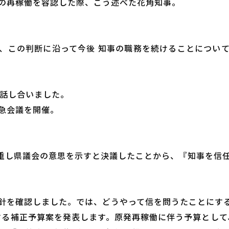
発の再稼働を容認した際、こう述べた花角知事。
、この判断に沿って今後 知事の職務を続けることについ
を話し合いました。
急会議を開催。
尊重し県議会の意思を示すと決議したことから、『知事を信
針を確認しました。では、どうやって信を問うたことにす
する補正予算案を発表します。原発再稼働に伴う予算として