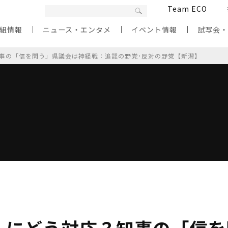
Team ECO
組情報
ニュース・エンタメ
イベント情報
試写会
事の「信を問う」県議会は神経戦：追認の野党･反対の野党【新潟】
〟にどう対応？知事の「信を