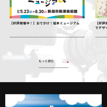
【好評開催中！】おでかけ！絵本ミュージアム
【好評開
でデザイ
もっと読む