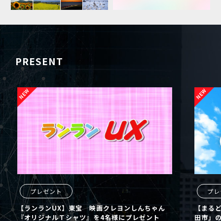
PRESENT
プレゼント
プレ
【ランランUX】東宝 映画クレヨンしんちゃん
【まるど
『オリジナルＴシャツ』を4名様にプレゼント
田市」の