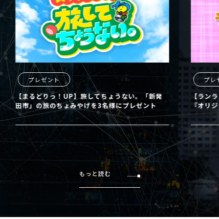
プレゼント
プレ
【まるどりっ！UP】旅してちょうない。「新発
【ランラ
田市」の旅のちょみやげを3名様にプレゼント
『オリジ
もっと読む