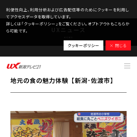
利便性向上、利用分析および広告配信等のためにクッキーを利用し
てアクセスデータを取得しています。
詳しくは「クッキーポリシー」をご覧ください。オプトアウトもこちらか
UXニュース
ら可能です。
NEWS
クッキーポリシー
× 閉じる
2026.03.20
給食にまるごと一杯「ベニズワイガニ」
地元の食の魅力体験【新潟･佐渡市】