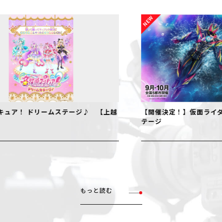
【開催決定！】仮面ライダーゼッツ ファイナルス
『フェ
テージ
NIIGA
もっと読む