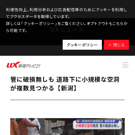
利便性向上、利用分析および広告配信等のためにクッキーを利用し
てアクセスデータを取得しています。
詳しくは「クッキーポリシー」をご覧ください。オプトアウトもこちらか
UXニュース
ら可能です。
NEWS
クッキーポリシー
× 閉じる
2026.02.24
道路陥没事故の調査結果を公表：下水道
管に破損無しも 道路下に小規模な空洞
が複数見つかる【新潟】