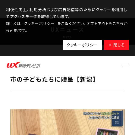
利便性向上、利用分析および広告配信等のためにクッキーを利用し
てアクセスデータを取得しています。
詳しくは「クッキーポリシー」をご覧ください。オプトアウトもこちらか
UXニュース
ら可能です。
NEWS
クッキーポリシー
× 閉じる
2025.10.10
野菜からできた「お絵描きセット」上越
市の子どもたちに贈呈【新潟】