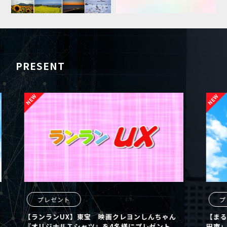
PRESENT
プレゼント
プレ
【ランランUX】東宝 映画クレヨンしんちゃん
【まるど
『オリジナルＴシャツ』を4名様にプレゼント
田市」の