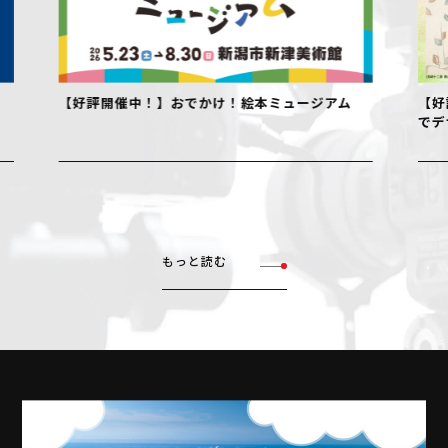
【好評開催中！】おでかけ！絵本ミュージアム
【好評開
でデザイ
もっと読む