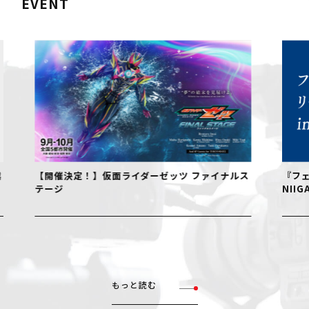
EVENT
【開催決定！】仮面ライダーゼッツ ファイナルス
『フェル
テージ
NIIGAT
もっと読む