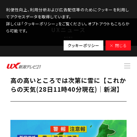
利便性向上、利用分析および広告配信等のためにクッキーを利用し
てアクセスデータを取得しています。
詳しくは「クッキーポリシー」をご覧ください。オプトアウトもこちらか
UXニュース
ら可能です。
NEWS
クッキーポリシー
× 閉じる
2025.11.28
雨が降ったりやんだりの天気つづく、標
高の高いところでは次第に雪に【これか
らの天気(28日11時40分現在)｜新潟】