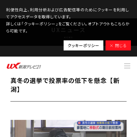
利便性向上、利用分析および広告配信等のためにクッキーを利用し
てアクセスデータを取得しています。
詳しくは「クッキーポリシー」をご覧ください。オプトアウトもこちらか
UXニュース
ら可能です。
NEWS
クッキーポリシー
× 閉じる
2026.02.03
駅に投票箱 豪雪地に「移動式投票所」
真冬の選挙で投票率の低下を懸念【新
潟】