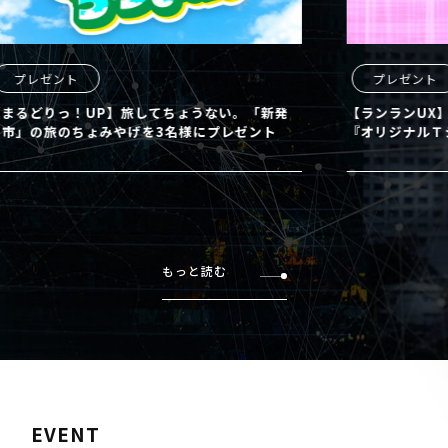
プレゼント
【ランランUX】東宝 映画クレヨンしんちゃん
【ま
『オリジナルＴシャツ』を4名様にプレゼント
田市
もっと読む
EVENT