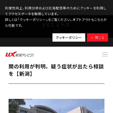
利便性向上、利用分析および広告配信等のためにクッキーを利用し
てアクセスデータを取得しています。
詳しくは「クッキーポリシー」をご覧ください。オプトアウトもこちらか
UXニュース
ら可能です。
NEWS
クッキーポリシー
× 閉じる
2026.02.13
麻しん(はしか)患者が発生：公共交通機
関の利用が判明、疑う症状が出たら相談
を【新潟】