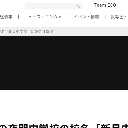
Team ECO
組情報
ニュース・エンタメ
イベント情報
試写会
の校名「新星中学校」に決定【新潟】
定の夜間中学校の校名「新星