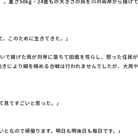
』。重さ50kg・24畳もの大きさの凧を川の両岸から揚
て、このために生きてきた。」
いで揚げた凧が対岸に落ちて田畑を荒らし、怒った住民
向きにより綱を絡める合戦は行われませんでしたが、大凧
て見てすごいと思った。」
いとなので頑張ります。明日も明後日も毎日です。」