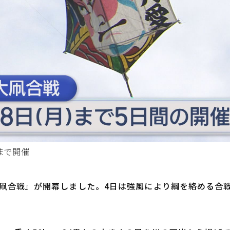
)まで開催
凧合戦』が開幕しました。4日は強風により綱を絡める合