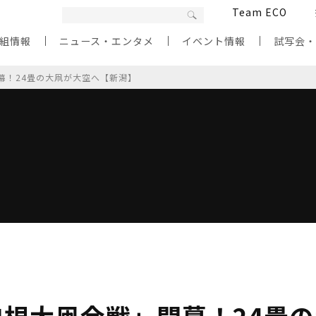
Team ECO
組情報
ニュース・エンタメ
イベント情報
試写会
幕！24畳の大凧が大空へ【新潟】
白根大凧合戦」開幕！24畳