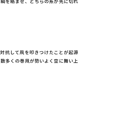
げて綱を絡ませ、どちらの糸が先に切れ
が対抗して凧を叩きつけたことが起源
や数多くの巻凧が勢いよく空に舞い上