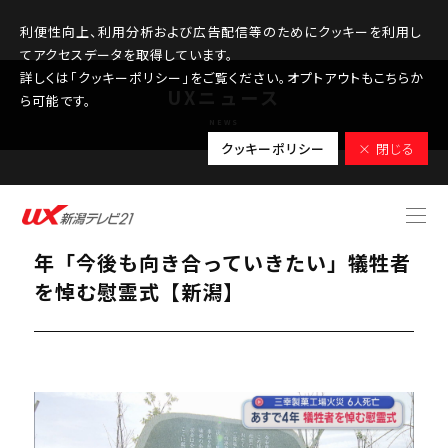
利便性向上、利用分析および広告配信等のためにクッキーを利用し
てアクセスデータを取得しています。
詳しくは「クッキーポリシー」をご覧ください。オプトアウトもこちらか
UXニュース
ら可能です。
NEWS
クッキーポリシー
× 閉じる
2026.02.10
6人死亡した三幸製菓工場火災 明日で4
年「今後も向き合っていきたい」犠牲者
を悼む慰霊式【新潟】