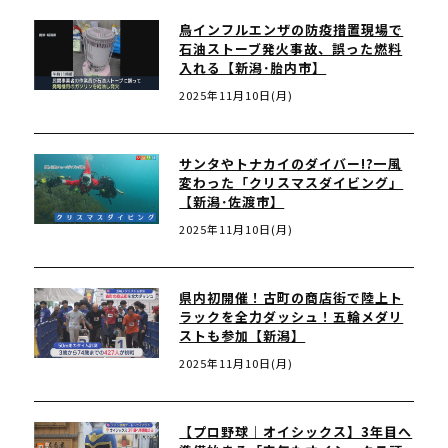
鳥インフルエンザの防疫措置現場で
石油ストーブ発火事故、誤った燃料
入れる【新潟･胎内市】
2025年11月10日(月)
サンタやトナカイのダイバー!?一風
変わった「クリスマスダイビング」
【新潟･佐渡市】
2025年11月10日(月)
県内初開催！古町の商店街で陸上ト
ラックを全力ダッシュ！五輪メダリ
ストも参加【新潟】
2025年11月10日(月)
【プロ野球｜オイシックス】3年目へ