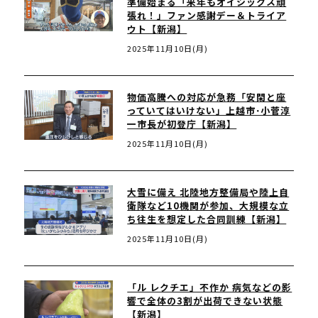
準備始まる「来年もオイシックス頑
張れ！」ファン感謝デー＆トライア
ウト【新潟】
2025年11月10日(月)
物価高騰への対応が急務「安閑と座
っていてはいけない」上越市･小菅淳
一市長が初登庁【新潟】
2025年11月10日(月)
大雪に備え 北陸地方整備局や陸上自
衛隊など10機関が参加、大規模な立
ち往生を想定した合同訓練【新潟】
2025年11月10日(月)
「ル レクチエ」不作か 病気などの影
響で全体の3割が出荷できない状態
【新潟】