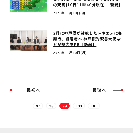
の天気(10日11時40分現在)｜新潟】
2025年11月10日(月)
3月に神戸便が就航したトキエアにも
期待、誘客増へ 神戸観光親善大使な
どが魅力をPR【新潟】
2025年11月10日(月)
最初へ
最後へ
97
98
99
100
101