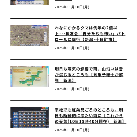
2025年11月10日(月)
わなにかかるクマは例年の2倍以
上･･･猟友会「自分たちも怖い」パト
ロールに同行【新潟･十日町市】
2025年11月10日(月)
明日も寒気の影響で雨、山沿いは雪
が混じるところも【気象予報士が解
説｜新潟】
2025年11月10日(月)
平地でも紅葉見ごろのところも、明
日も断続的に冷たい雨に【これから
の天気(10日18時40分現在)｜新潟】
2025年11月10日(月)