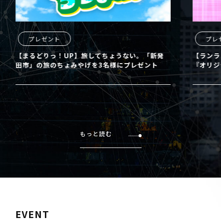
プレゼント
プレ
【まるどりっ！UP】旅してちょうない。「新発
【ランラ
田市」の旅のちょみやげを3名様にプレゼント
『オリジ
もっと読む
EVENT