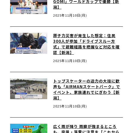
GOMI」ワールドカップで優勝【新
潟】
2025年11月10日(月)
原子力災害が発生した想定：住民
300人が参加「ドライブスルー方
式」で避難経路を把握など対応を確
認【新潟】
2025年11月10日(月)
トップスケーターの迫力の大技に歓
声も「AIRMANスケートパーク」で
イベント、家族連れでにぎわう【新
潟】
2025年11月10日(月)
広く雨が降り 雨脚が強まるところ
も、突風・落雷に注意を【これから