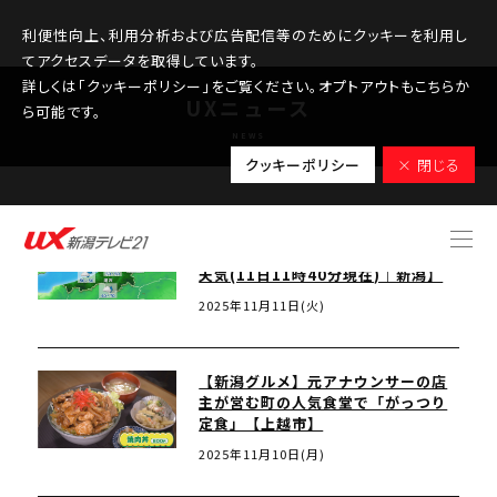
利便性向上、利用分析および広告配信等のためにクッキーを利用し
てアクセスデータを取得しています。
詳しくは「クッキーポリシー」をご覧ください。オプトアウトもこちらか
UXニュース
ら可能です。
NEWS
クッキーポリシー
× 閉じる
昼間も厚手の上着が必要な肌寒さ、
午後も傘があると安心【これからの
天気(11日11時40分現在)｜新潟】
2025年11月11日(火)
【新潟グルメ】元アナウンサーの店
主が営む町の人気食堂で「がっつり
定食」【上越市】
2025年11月10日(月)