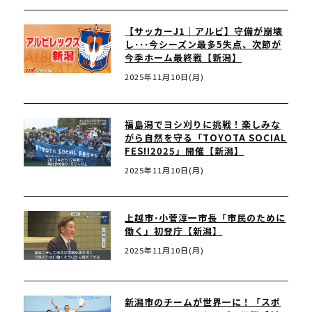
【サッカーJ1｜アルビ】守備が崩壊
し･･･今シーズン最多5失点、次節が
今季ホーム最終戦【新潟】
2025年11月10日(月)
福島潟でヨシ刈りに挑戦！楽しみな
がら自然を守る「TOYOTA SOCIAL
FES!!2025」開催【新潟】
2025年11月10日(月)
上越市･小菅淳一市長「市民のために
働く」初登庁【新潟】
2025年11月10日(月)
新潟市のチームが世界一に！「スポ