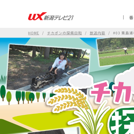
番
HOME
チカポンの探県日和
放送内容
#03 粟島