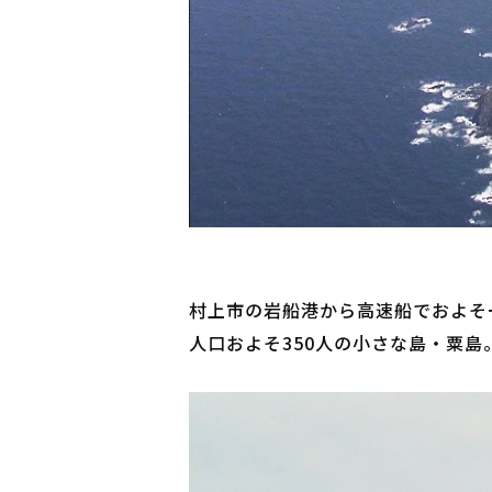
村上市の岩船港から高速船でおよそ一
人口およそ
350
人の小さな島・粟島。