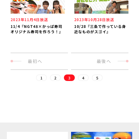
2023年11月4日放送
2023年10月28日放送
11/4『NGT48×かっぱ寿司
10/28『三条で作っている身
オリジナル寿司を作ろう！』
近なものがスゴイ』
最初へ
最後へ
1
2
3
4
5