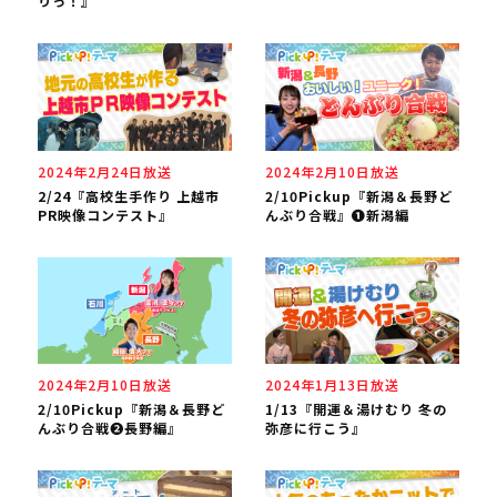
りっ！』
2024年2月24日放送
2024年2月10日放送
2/24『高校生手作り 上越市
2/10Pickup『新潟＆長野ど
PR映像コンテスト』
んぶり合戦』❶新潟編
2024年2月10日放送
2024年1月13日放送
2/10Pickup『新潟＆長野ど
1/13『開運＆湯けむり 冬の
んぶり合戦❷長野編』
弥彦に行こう』