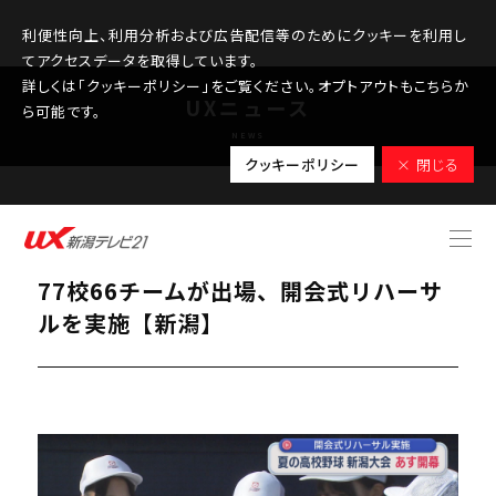
利便性向上、利用分析および広告配信等のためにクッキーを利用し
てアクセスデータを取得しています。
詳しくは「クッキーポリシー」をご覧ください。オプトアウトもこちらか
UXニュース
ら可能です。
NEWS
クッキーポリシー
× 閉じる
2026.07.08
【夏の高校野球｜新潟大会 】9日開幕！
77校66チームが出場、開会式リハーサ
ルを実施【新潟】