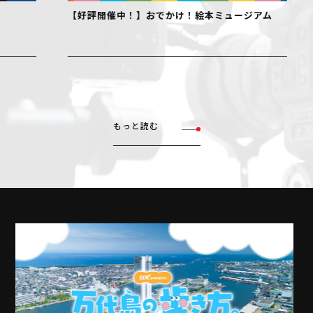
【好評開催中！】おでかけ！絵本ミュージアム
【好評開
でデザイ
もっと読む