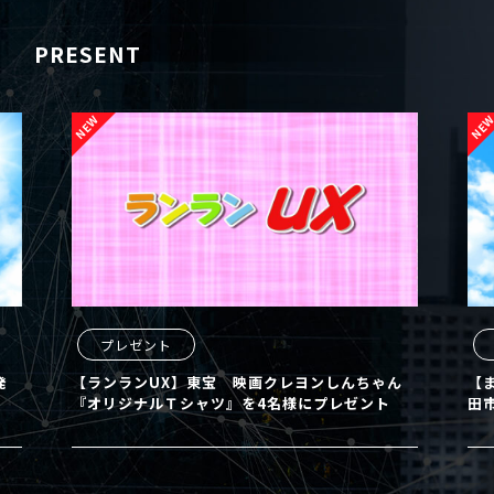
PRESENT
プレゼント
プレ
【ランランUX】東宝 映画クレヨンしんちゃん
【まるど
『オリジナルＴシャツ』を4名様にプレゼント
田市」の