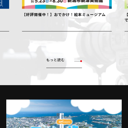
【好評開催中！】おでかけ！絵本ミュージアム
【好評開
でデザイ
もっと読む