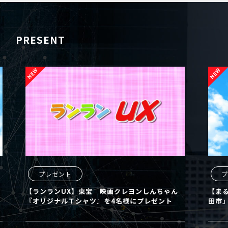
PRESENT
プレゼント
プレ
【ランランUX】東宝 映画クレヨンしんちゃん
【まるど
『オリジナルＴシャツ』を4名様にプレゼント
田市」の