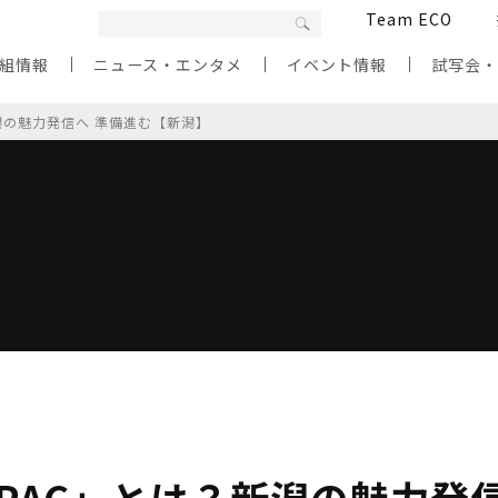
Team ECO
組情報
ニュース・エンタメ
イベント情報
試写会
新潟の魅力発信へ 準備進む【新潟】
SPAC」とは？新潟の魅力発