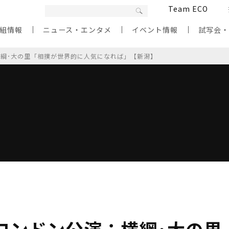
Team ECO
組情報
ニュース・エンタメ
イベント情報
試写会
横綱･大の里「相撲が世界的に人気になれば」【新潟】
ロンドン公演：横綱･大の里