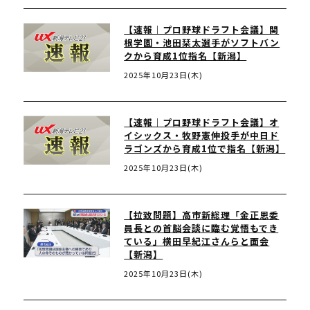
【速報｜プロ野球ドラフト会議】関
根学園・池田栞太選手がソフトバン
クから育成1位指名【新潟】
2025年10月23日(木)
【速報｜プロ野球ドラフト会議】オ
イシックス・牧野憲伸投手が中日ド
ラゴンズから育成1位で指名【新潟】
2025年10月23日(木)
【拉致問題】高市新総理「金正恩委
員長との首脳会談に臨む覚悟もでき
ている」横田早紀江さんらと面会
【新潟】
2025年10月23日(木)