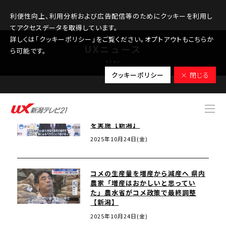
利便性向上、利用分析および広告配信等のためにクッキーを利用し
てアクセスデータを取得しています。
詳しくは「クッキーポリシー」をご覧ください。オプトアウトもこちらか
UXニュース
ら可能です。
NEWS
クッキーポリシー
× 閉じる
【柏崎刈羽原発】県民意識調査 さら
にネット調査で8344人から補足調査
を実施【新潟】
2025年10月24日(金)
コメの生産量を増産から減産へ 県内
農家「増産はおかしいと思ってい
た」農水省がコメ政策で最終調整
【新潟】
2025年10月24日(金)