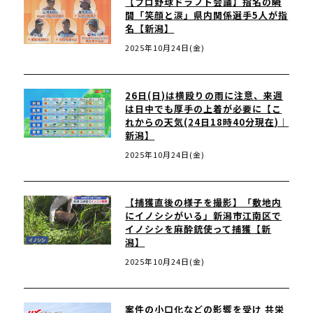
【プロ野球ドラフト会議】指名の瞬
間「笑顔と涙」県内関係選手5人が指
名【新潟】
2025年10月24日(金)
26日(日)は横殴りの雨に注意、来週
は日中でも厚手の上着が必要に【こ
れからの天気(24日18時40分現在)｜
新潟】
2025年10月24日(金)
【捕獲直後の様子を撮影】「敷地内
にイノシシがいる」新潟市江南区で
イノシシを麻酔銃使って捕獲【新
潟】
2025年10月24日(金)
案件の小口化などの影響を受け 共栄