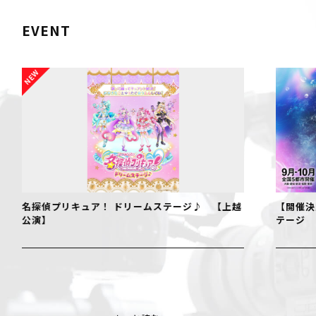
EVENT
名探偵プリキュア！ ドリームステージ♪ 【上越
【開催決
公演】
テージ