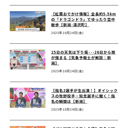
【紅葉おでかけ情報】全長約5.5km
の「ドラゴンドラ」でゆったり空中
散歩【新潟･湯沢町】
2025年10月24日(金)
25日の天気は下り坂･･･26日から雨
が強まる【気象予報士が解説｜新
潟】
2025年10月24日(金)
【指名2選手が生出演！】オイシック
スの牧野投手・知念選手に聞く！指
名の瞬間は【新潟】
2025年10月24日(金)