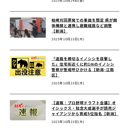
2025年10月24日(金)
柏崎刈羽原発での事故を想定 県が関
係機関と連携し避難経路など調整
【新潟】
2025年10月23日(木)
「道路を横切るイノシシを目撃し
た」住宅街近くに約1mのイノシシ
警察が警戒呼びかける【新潟･江南
区】
2025年10月23日(木)
【速報｜プロ野球ドラフト会議】オ
イシックス・知念大成選手が読売ジ
ャイアンツから育成5位指名【新潟】
2025年10月23日(木)