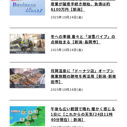
産業が破産手続き開始、負債は約
6100万円【新潟】
2025年10月24日(金)
冬への準備 着々と「消雪パイプ」の
点検始まる【新潟･長岡市】
2025年10月24日(金)
月岡温泉に「ドーナツ店」オープン
廃業旅館の跡地を再活用【新潟･新発
田市】
2025年10月24日(金)
午後も広い範囲で晴れ 暖かく感じる
1日に【これからの天気(24日11時
40分現在)｜新潟】