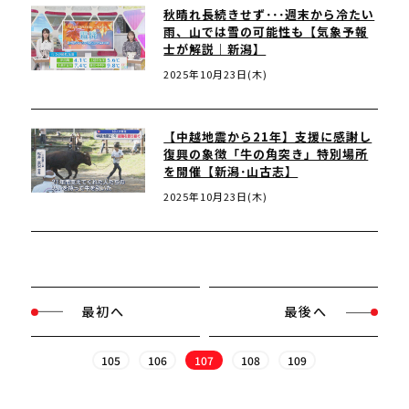
秋晴れ長続きせず･･･週末から冷たい
雨、山では雪の可能性も【気象予報
士が解説｜新潟】
2025年10月23日(木)
【中越地震から21年】支援に感謝し
復興の象徴「牛の角突き」特別場所
を開催【新潟･山古志】
2025年10月23日(木)
最初へ
最後へ
105
106
107
108
109