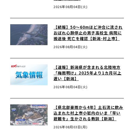
2026年08月04日(火)
【続報】50～60mほど沖合に流され
おぼれ心肺停止の男子高校生 病院に
搬送後 死亡を確認【新潟･村上市】
2026年08月04日(火)
【速報】新潟県が含まれる北陸地方
「梅雨明け」2025年より1カ月以上
遅い【新潟】
2026年08月04日(火)
【県北部豪雨から4年】土石流に飲み
込まれた村上市小岩内のいま「早い
避難を」生かされる教訓【新潟】
2026年08月03日(月)