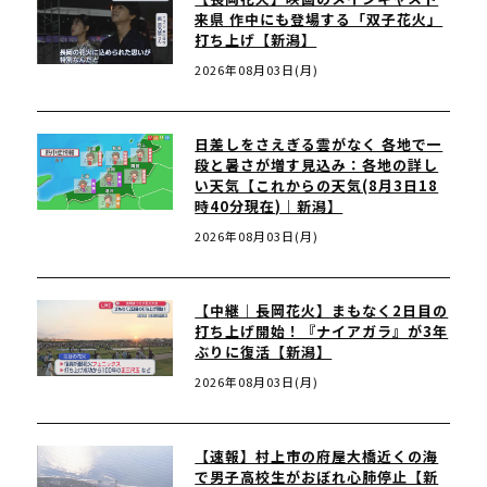
来県 作中にも登場する「双子花火」
打ち上げ【新潟】
2026年08月03日(月)
日差しをさえぎる雲がなく 各地で一
段と暑さが増す見込み：各地の詳し
い天気【これからの天気(8月3日18
時40分現在)｜新潟】
2026年08月03日(月)
【中継｜長岡花火】まもなく2日目の
打ち上げ開始！『ナイアガラ』が3年
ぶりに復活【新潟】
2026年08月03日(月)
【速報】村上市の府屋大橋近くの海
で男子高校生がおぼれ心肺停止【新