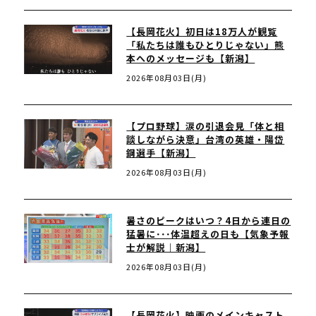
【長岡花火】初日は18万人が観覧
「私たちは誰もひとりじゃない」熊
本へのメッセージも【新潟】
2026年08月03日(月)
【プロ野球】涙の引退会見「体と相
談しながら決意」台湾の英雄・陽岱
鋼選手【新潟】
2026年08月03日(月)
暑さのピークはいつ？4日から連日の
猛暑に･･･体温超えの日も【気象予報
士が解説｜新潟】
2026年08月03日(月)
【長岡花火】映画のメインキャスト