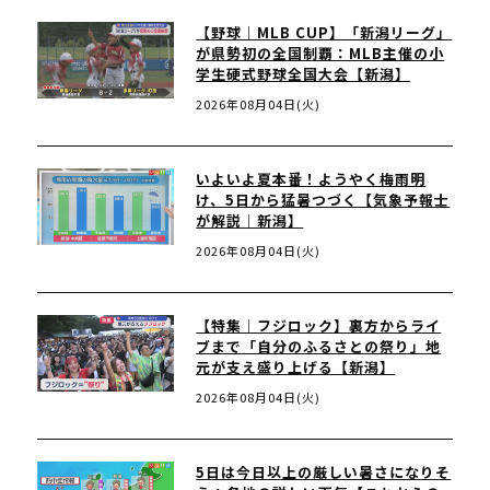
【野球｜MLB CUP】「新潟リーグ」
が県勢初の全国制覇：MLB主催の小
学生硬式野球全国大会【新潟】
2026年08月04日(火)
いよいよ夏本番！ようやく梅雨明
け、5日から猛暑つづく【気象予報士
が解説｜新潟】
2026年08月04日(火)
【特集｜フジロック】裏方からライ
ブまで「自分のふるさとの祭り」地
元が支え盛り上げる【新潟】
2026年08月04日(火)
5日は今日以上の厳しい暑さになりそ