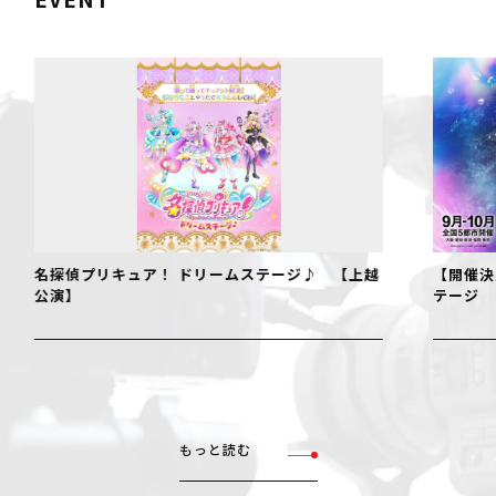
名探偵プリキュア！ ドリームステージ♪ 【上越
【開催決
公演】
テージ
もっと読む