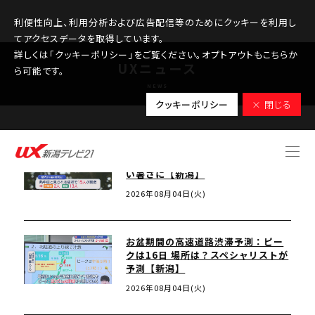
利便性向上、利用分析および広告配信等のためにクッキーを利用し
てアクセスデータを取得しています。
詳しくは「クッキーポリシー」をご覧ください。オプトアウトもこちらか
UXニュース
ら可能です。
NEWS
クッキーポリシー
× 閉じる
魚沼市小出で34.6℃を観測、新潟を
含む北陸地方「梅雨明け」5日も厳し
い暑さに【新潟】
2026年08月04日(火)
お盆期間の高速道路渋滞予測：ピー
クは16日 場所は？スペシャリストが
予測【新潟】
2026年08月04日(火)