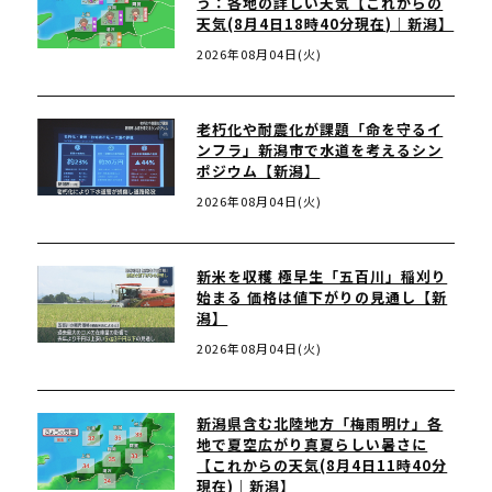
う：各地の詳しい天気【これからの
天気(8月4日18時40分現在)｜新潟】
2026年08月04日(火)
老朽化や耐震化が課題「命を守るイ
ンフラ」新潟市で水道を考えるシン
ポジウム【新潟】
2026年08月04日(火)
新米を収穫 極早生「五百川」稲刈り
始まる 価格は値下がりの見通し【新
潟】
2026年08月04日(火)
新潟県含む北陸地方「梅雨明け」各
地で夏空広がり真夏らしい暑さに
【これからの天気(8月4日11時40分
現在)｜新潟】