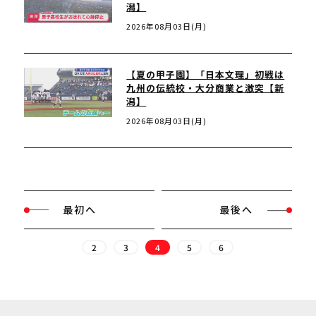
潟】
2026年08月03日(月)
【夏の甲子園】「日本文理」初戦は
九州の伝統校・大分商業と激突【新
潟】
2026年08月03日(月)
最初へ
最後へ
2
3
4
5
6